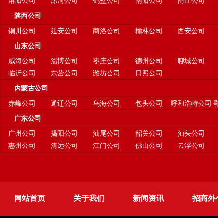
洛阳公司
漯河公司
鹤壁公司
南阳公司
商丘公司
陕西公司
铜川公司
延安公司
商洛公司
榆林公司
西安公司
山东公司
威海公司
淄博公司
枣庄公司
德州公司
聊城公司
临沂公司
东营公司
潍坊公司
日照公司
内蒙古公司
赤峰公司
通辽公司
乌海公司
包头公司
呼和浩特公司
广东公司
广州公司
揭阳公司
汕尾公司
韶关公司
汕头公司
惠州公司
清远公司
江门公司
佛山公司
云浮公司
网站首页
关于我们
新闻资讯
招商外