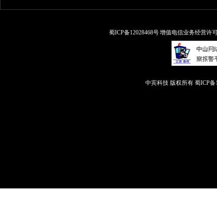
蜀ICP备12028468号 增值电信业务经营许可证:
中宾科技 版权所有
蜀ICP备1