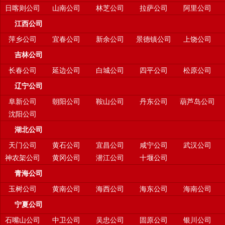
日喀则公司
山南公司
林芝公司
拉萨公司
阿里公司
江西公司
萍乡公司
宜春公司
新余公司
景德镇公司
上饶公司
吉林公司
长春公司
延边公司
白城公司
四平公司
松原公司
辽宁公司
阜新公司
朝阳公司
鞍山公司
丹东公司
葫芦岛公司
沈阳公司
湖北公司
天门公司
黄石公司
宜昌公司
咸宁公司
武汉公司
神农架公司
黄冈公司
潜江公司
十堰公司
青海公司
玉树公司
黄南公司
海西公司
海东公司
海南公司
宁夏公司
石嘴山公司
中卫公司
吴忠公司
固原公司
银川公司