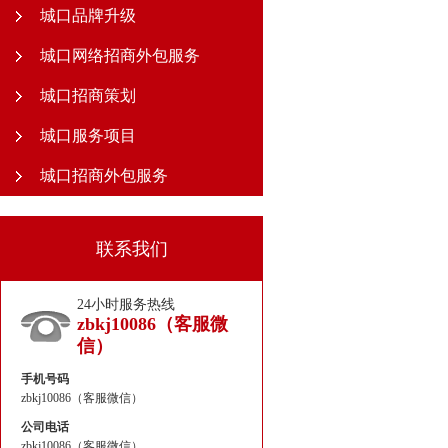
城口品牌升级
城口网络招商外包服务
城口招商策划
城口服务项目
城口招商外包服务
联系我们
24小时服务热线
zbkj10086（客服微
信）
手机号码
zbkj10086（客服微信）
公司电话
zbkj10086（客服微信）