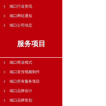
城口行业资讯
城口网站通知
城口公司动态
服务项目
城口商业模式
城口宣传视频制作
城口所有服务项目
城口品牌设计
城口品牌策划