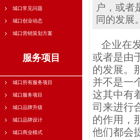
户，或者
城口常见问题
同的发展
城口创业动态
城口营销策划方案
企业在
或者是由
服务项目
的发展。
并不是一
城口所有服务项目
这其中有
城口服务项目
司来进行
城口品牌升级
的作用，
城口品牌设计
他们都会
城口商业模式