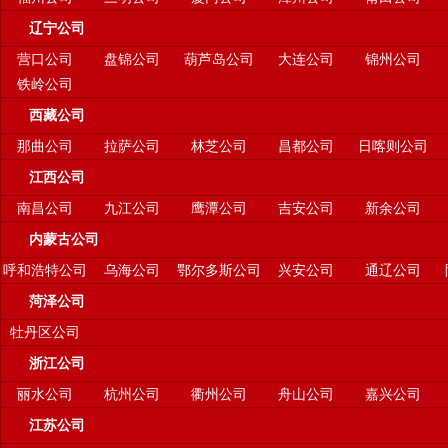
辽宁公司
营口公司
盘锦公司
葫芦岛公司
大连公司
锦州公司
铁岭公司
西藏公司
那曲公司
拉萨公司
林芝公司
昌都公司
日喀则公司
江西公司
南昌公司
九江公司
鹰潭公司
吉安公司
新余公司
内蒙古公司
呼和浩特公司
乌海公司
鄂尔多斯公司
兴安公司
通辽公司
菏泽公司
牡丹区公司
浙江公司
丽水公司
杭州公司
衢州公司
舟山公司
嘉兴公司
江苏公司