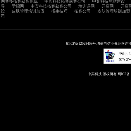
网客多拓客获客系统
中宾科技拓客获客公司
中宾科技网站建设
界
学招网
中宾科技拓客获客公司
培训课网
开店网
开店
设
皮肤管理培训加盟
招生技巧
拓客公司
皮肤管理培训加盟
司
蜀ICP备12028468号 增值电信业务经营许可证:
中宾科技 版权所有
蜀ICP备1