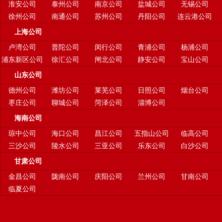
淮安公司
泰州公司
南京公司
盐城公司
无锡公司
徐州公司
南通公司
苏州公司
丹阳公司
连云港公司
上海公司
卢湾公司
普陀公司
闵行公司
青浦公司
杨浦公司
浦东新区公司
徐汇公司
闸北公司
静安公司
宝山公司
山东公司
德州公司
潍坊公司
莱芜公司
日照公司
烟台公司
枣庄公司
聊城公司
菏泽公司
淄博公司
海南公司
琼中公司
海口公司
昌江公司
五指山公司
临高公司
三沙公司
陵水公司
三亚公司
乐东公司
白沙公司
甘肃公司
金昌公司
陇南公司
庆阳公司
兰州公司
甘南公司
临夏公司