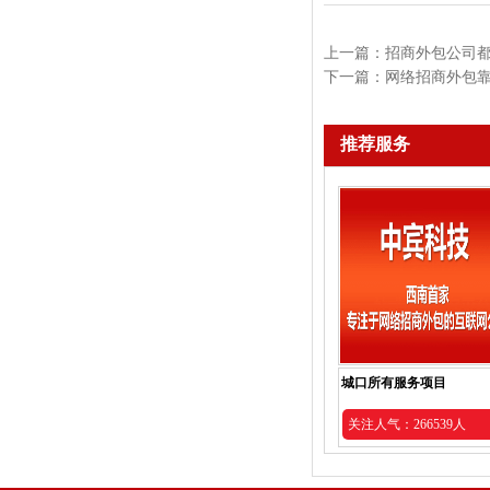
上一篇：
招商外包公司
下一篇：
网络招商外包
推荐服务
城口所有服务项目
关注人气：266539人