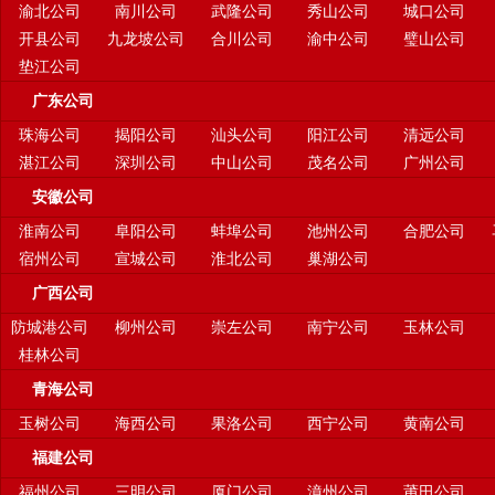
渝北公司
南川公司
武隆公司
秀山公司
城口公司
开县公司
九龙坡公司
合川公司
渝中公司
璧山公司
垫江公司
广东公司
珠海公司
揭阳公司
汕头公司
阳江公司
清远公司
湛江公司
深圳公司
中山公司
茂名公司
广州公司
安徽公司
淮南公司
阜阳公司
蚌埠公司
池州公司
合肥公司
宿州公司
宣城公司
淮北公司
巢湖公司
广西公司
防城港公司
柳州公司
崇左公司
南宁公司
玉林公司
桂林公司
青海公司
玉树公司
海西公司
果洛公司
西宁公司
黄南公司
福建公司
福州公司
三明公司
厦门公司
漳州公司
莆田公司